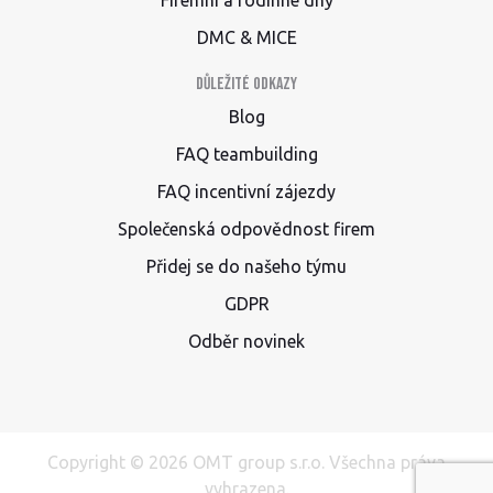
Firemní a rodinné dny
DMC & MICE
Důležité odkazy
Blog
FAQ teambuilding
FAQ incentivní zájezdy
Společenská odpovědnost firem
Přidej se do našeho týmu
GDPR
Odběr novinek
Copyright © 2026 OMT group s.r.o. Všechna práva
vyhrazena.