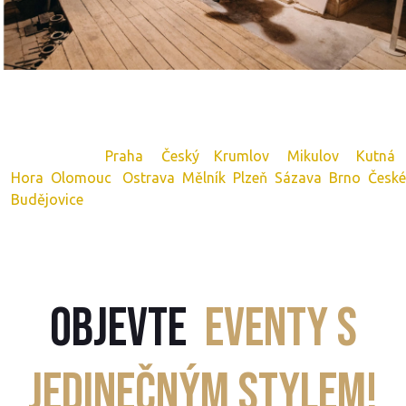
Programy pro firemní akce a teambuildingy přizpůsobíme
vybranému městu i vašemu týmu kdekoliv v České
republice -
Praha
,
Český Krumlov
,
Mikulov
,
Kutná
Hora
,
Olomouc
,
Ostrava
,
Mělník
,
Plzeň
,
Sázava
,
Brno
,
České
Budějovice
a další. Každý program přizpůsobíme lokalitě,
velikosti týmu i cílům vaší firemní akce.
Objevte
eventy s
jedinečným stylem!