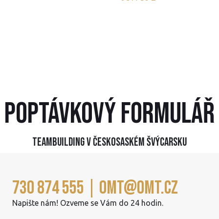
Veškerou organizaci, logistiku, komunikaci a
administrativu ponechejte na nás. Vy si užíváte – my
garantujeme dokonalý servis.
Poptávkový formulář
Teambuilding v Českosaském Švýcarsku
730 874 555 | omt@omt.cz
Napište nám! Ozveme se Vám do 24 hodin.