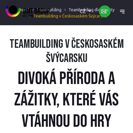
Domů
Teambuilding
Teambuilding dle lokality
CZ
Teambuilding v Českosaském Švýcarsku
Teambuilding v Českosaském
Švýcarsku
Divoká příroda a
zážitky, které vás
vtáhnou do hry