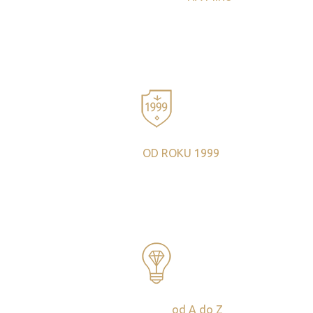
Každý program je exkluzivně sestavený podle potřeb,
hodnot a kultury vašeho týmu. Váš zážitek je originální,
nezaměnitelný a inspirující.
TRADICE
OD ROKU 1999
Naše dlouholetá zkušenost vám zaručí bezchybnou
organizaci i hladký průběh každého eventu s individuální
péčí o každý detail.
EVENT NA KLÍČ
od A do Z