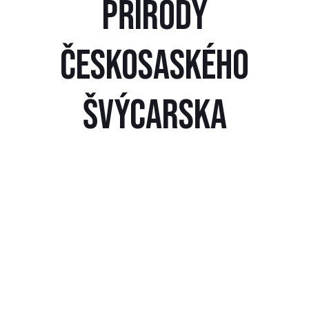
PŘÍRODY
ČESKOSASKÉHO
ŠVÝCARSKA
Česko-saské Švýcarsko
, někdy nazývané též Saské
Švýcarsko, je malebná krajina spojující Českou republiku a
Sasko, jedno ze spolkových států Německa. Tato unikátní
oblast, ležící na pomezí obou zemí, láká návštěvníky svou
překrásnou přírodou, skalnatými útvary a malebnými
vesnicemi. Krajina Česko-saského Švýcarska je známá pro
své
pískovcové skalní brány, kaňony, říční údolí a lesy,
které vytvářejí fascinující scenérie.
Pro milovníky
outdoorových aktivit
, historie a klidného