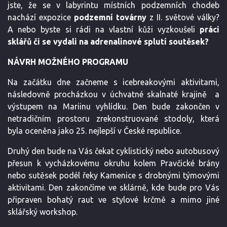
jste, že se v labyrintu místních podzemních chodeb
nachází expozice
podzemní továrny
z II. světové války?
A nebo byste si rádi na vlastní kůži vyzkoušeli
práci
sklářů či se vydali na adrenalinové splutí soutěsek?
NÁVRH MOŽNÉHO PROGRAMU
Na začátku dne začneme s icebreakovými aktivitami,
následovně procházkou v úchvatné skalnaté krajině a
výstupem na Mariinu vyhlídku. Den bude zakončen v
netradičním prostoru zrekonstruované stodoly, která
byla oceněna jako 25. nejlepší v České republice.
Druhý den bude na Vás čekat cyklistický nebo autobusový
přesun k vycházkovému okruhu kolem Pravčické brány
nebo sutěsek podél řeky Kamenice s drobnými týmovými
aktivitami. Den zakončíme ve sklárně, kde bude pro Vás
připraven bohatý raut ve stylové krčmě a mimo jiné
sklářský workshop.