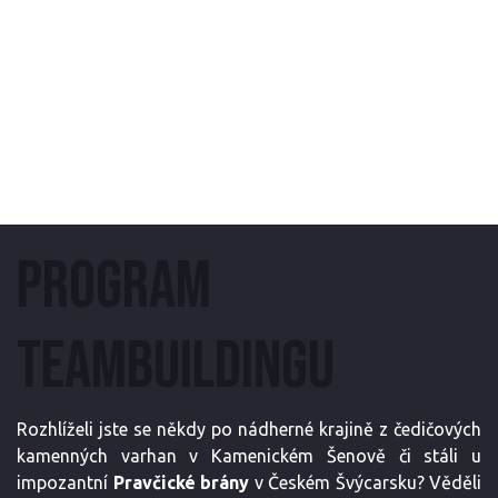
odpočinku je tato oblast skvělým místem k prozkoumání a
objevování. Připojte se k nám na malou výpravu do Česko-
saského Švýcarska a objevte jedinečnou symbiózu
přírodní krásy a historického bohatství, které tato oblast
nabízí.
PROGRAM
TEAMBUILDINGU
Rozhlíželi jste se někdy po nádherné krajině z čedičových
kamenných varhan v Kamenickém Šenově či stáli u
impozantní
Pravčické brány
v Českém Švýcarsku? Věděli