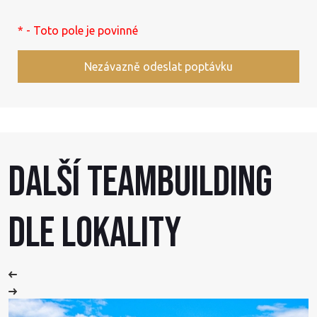
* - Toto pole je povinné
Nezávazně odeslat poptávku
Další Teambuilding
dle lokality