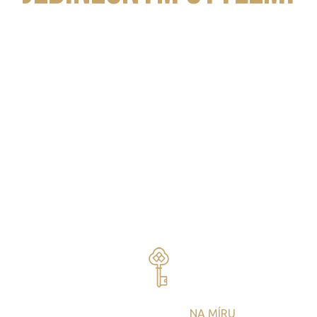
Už více než 25 let vytváříme na míru šité
exkluzivní
firemní eventy
, které posilují motivaci, týmového ducha a
loajalitu – a zanechávají trvalý dojem.
Každý detail je promyšlen
s důrazem na vaše hodnoty,
vizi a prestiž
— od výběru destinací a prvotřídního
ubytování až po perfektní realizaci každého okamžiku.
Poznejte, jak výjimečné zážitky mohou podpořit
výkonnost, soudržnost a dlouhodobý úspěch vašeho
týmu.
EXKLUZIVNÍ SLUŽBY
NA MÍRU