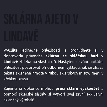
SKLÁRNA AJETO V
LINDAVĚ
Využijte jedinečné příležitosti a prohlídněte si v
doprovodu průvodce
sklárnu se sklářskou hutí v
Lindavě
zblízka na vlastní oči. Naskytne se vám unikátní
příležitost pozorovat při odborném výkladu, jak se žhavá
tekutá skleněná hmota v rukou sklářských mistrů mění v
křehkou krásu.
Zájemci si dokonce mohou
práci sklářů vyzkoušet
a
pomocí sklářské píšťaly si vytvoří svůj první exkluzivní
skleněný výrobek!